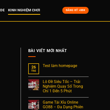
ODE
KINH NGHIỆM CHƠI
ĐĂNG KÝ +88K
BÀI VIẾT MỚI NHẤT
Test làm homepage
26
Th5
Lô Đề Siêu Tốc – Trải
24
Nghiệm Quay Số Trong
Th1
Chỉ 1 Đến 5 Phút
Game Tài Xỉu Online
24
GO88 – Đa Dạng Phiên
Th1