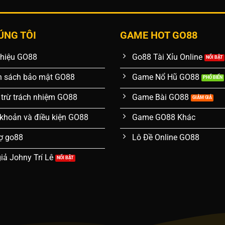
ÚNG TÔI
GAME HOT GO88
thiệu GO88
Go88 Tài Xỉu Online
h sách bảo mật GO88
Game Nổ Hũ GO88
 trừ trách nhiệm GO88
Game Bài GO88
 khoản và điều kiện GO88
Game GO88 Khác
rợ go88
Lô Đề Online GO88
iả Johny Trí Lê