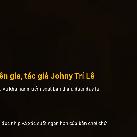
n gia, tác giả Johny Trí Lê
ng và khả năng kiểm soát bản thân. dưới đây là
nh đọc nhịp và xác suất ngắn hạn của bàn chơi chứ