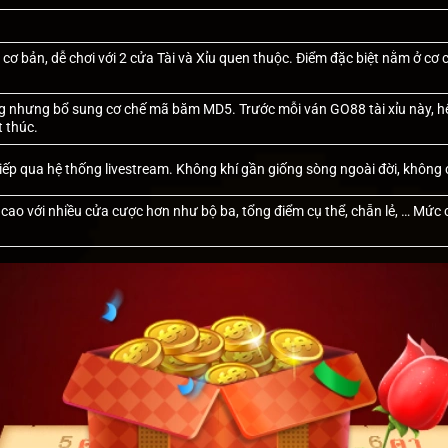
 cơ bản, dễ chơi với 2 cửa Tài và Xỉu quen thuộc. Điểm đặc biệt nằm ở cơ c
ống nhưng bổ sung cơ chế mã băm MD5. Trước mỗi ván GO88 tài xỉu này, h
t thúc.
 tiếp qua hệ thống livestream. Không khí gần giống sòng ngoài đời, không
 cao với nhiều cửa cược hơn như bộ ba, tổng điểm cụ thể, chẵn lẻ, … Mứ