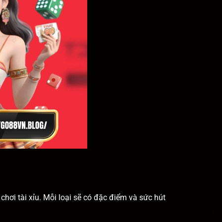
ơi tài xỉu. Mỗi loại sẽ có đặc điểm và sức hút