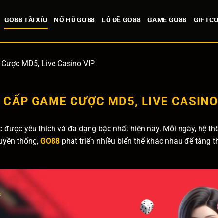
GO88 TÀI XỈU
NỔ HŨ GO88
LÔ ĐỀ GO88
GAME GO88
GIFTC
 Cược MD5, Live Casino VIP
G CẤP GAME CƯỢC MD5, LIVE CASINO
 được yêu thích và đa dạng bậc nhất hiện nay. Mỗi ngày, hệ th
ruyền thống,
GO88
phát triển nhiều biến thể khác nhau để tăng 