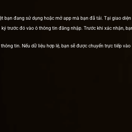
t bạn đang sử dụng hoặc mở app mà bạn đã tải. Tại giao diện 
ý trước đó vào ô thông tin đăng nhập. Trước khi xác nhận, bạn 
hông tin. Nếu dữ liệu hợp lệ, bạn sẽ được chuyển trực tiếp vào 