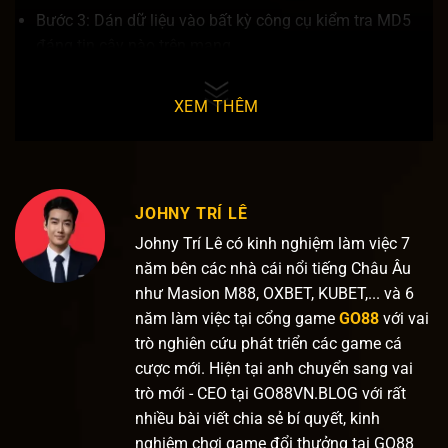
Bước 3: Dán dữ liệu vào bất kỳ công cụ kiểm tra MD5
đáng tin cậy nào trên mạng.
Nếu mã MD5 tạo ra trùng khớp hoàn toàn với chuỗi ban
XEM THÊM
đầu thì điều đó chứng minh kết quả ván chơi là minh bạch.
Điều này cũng minh chứng cho việc cổng game không hề
can thiệp vào kết quả ván chơi.
JOHNY TRÍ LÊ
Johny Trí Lê có kinh nghiệm làm việc 7
năm bên các nhà cái nổi tiếng Châu Âu
như Masion M88, OXBET, KUBET,... và 6
năm làm việc tại cổng game
GO88
với vai
trò nghiên cứu phát triển các game cá
cược mới. Hiện tại anh chuyển sang vai
trò mới - CEO tại GO88VN.BLOG với rất
nhiều bài viết chia sẻ bí quyết, kinh
Phiên bản game tài xỉu online GO88 với mã MD5
nghiệm chơi game đổi thưởng tại GO88