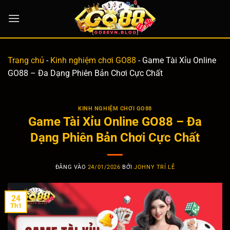
Bỏ
qua
nội
dung
Trang chủ
-
Kinh nghiệm chơi GO88
-
Game Tài Xỉu Online
GO88 – Đa Dạng Phiên Bản Chơi Cực Chất
KINH NGHIỆM CHƠI GO88
Game Tài Xỉu Online GO88 – Đa
Dạng Phiên Bản Chơi Cực Chất
ĐĂNG VÀO
24/01/2026
BỞI
JOHNY TRÍ LÊ
24
Th1