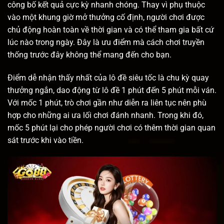
công bố kết quả cực kỳ nhanh chóng. Thay vì phụ thuộc
vào một khung giờ mở thưởng cố định, người chơi được
chủ động hoàn toàn về thời gian và có thể tham gia bất cứ
lúc nào trong ngày. Đây là ưu điểm mà cách chơi truyền
thống trước đây không thể mang đến cho bạn.
Điểm dễ nhận thấy nhất của lô đề siêu tốc là chu kỳ quay
thưởng ngắn, dao động từ lô đề 1 phút đến 5 phút mỗi ván.
Với mốc 1 phút, trò chơi gần như diễn ra liên tục nên phù
hợp cho những ai ưa lối chơi đánh nhanh. Trong khi đó,
mốc 5 phút lại cho phép người chơi có thêm thời gian quan
sát trước khi vào tiền.