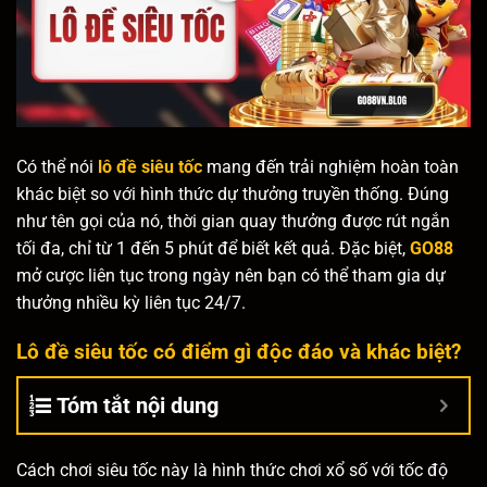
Có thể nói
lô đề siêu tốc
mang đến trải nghiệm hoàn toàn
khác biệt so với hình thức dự thưởng truyền thống. Đúng
như tên gọi của nó, thời gian quay thưởng được rút ngắn
tối đa, chỉ từ 1 đến 5 phút để biết kết quả. Đặc biệt,
GO88
mở cược liên tục trong ngày nên bạn có thể tham gia dự
thưởng nhiều kỳ liên tục 24/7.
Lô đề siêu tốc có điểm gì độc đáo và khác biệt?
Tóm tắt nội dung
Cách chơi siêu tốc này là hình thức chơi xổ số với tốc độ