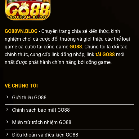
thưởng khớp với số đã chọn.
980
Người chơi dự đoán chính xác 3 số cuối của
3
giải đặc biệt, là cửa khó trong lô đề siêu tốc
1 ăn 980
càng
nhưng tiền thưởng cao.
GO88VN.BLOG
- Chuyên trang chia sẻ kiến thức, kinh
nghiệm chơi cá cược đổi thưởng và giới thiệu các thể loại
Đầu
Dự đoán các con đầu hoặc số cuối của giải
–
đặc biệt. Ví dụ, bạn đánh đuôi 7 thì thắng nếu
1 ăn 9.5
game cá cược tại cổng game
GO88
. Chúng tôi là đối tác
đuôi
giải đặc biệt kết thúc bằng số 7.
chính thức, cung cấp link đăng nhập, link
tải GO88
mới
Xiên
nhất được phát hành chính hãng bởi cổng game.
2: 1
ăn
16.87
VỀ CHÚNG TÔI
Xiên
Kết hợp 2 đến 4 con số trong một lần cược.
3: 1
Lô
Chỉ thắng khi tất cả các số đều về trong cùng
Giới thiệu GO88
ăn
xiên
kỳ. Xiên càng nhiều số thì thưởng càng cao
67.23
nhưng độ khó cũng tăng.
Chính sách bảo mật GO88
Xiên
4: 1
Miễn trừ trách nhiệm GO88
ăn
261
Điều khoản và điều kiện GO88