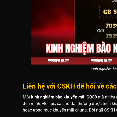
Kinh nghiệm bà
Liên hệ với CSKH để hỏi về cá
Một
kinh nghiệm bào khuyến mãi GO88
mà nhiều n
đến mình. Đôi lúc, các ưu đãi thường được triển kh
hoặc trong mục khuyến mãi chung. Đội ngũ CSKH c