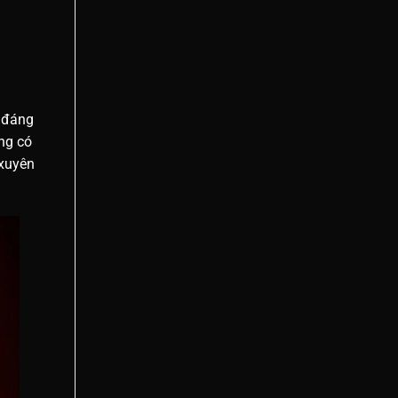
i đáng
ợng có
 xuyên