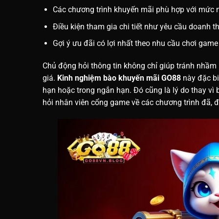
Các chương trình khuyến mãi phù hợp với mức nạp
Điều kiện tham gia chi tiết như yêu cầu doanh th
Gợi ý ưu đãi có lợi nhất theo nhu cầu chơi game 
Chủ động hỏi thông tin không chỉ giúp tránh nhầm
giá.
Kinh nghiệm bào khuyến mãi
GO88
này đặc bi
hạn hoặc trong ngắn hạn. Đó cũng là lý do thay vì
hỏi nhân viên cổng game về các chương trình đã, đa