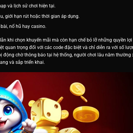
 và lịch sử chơi hiện tại.
u, giới hạn rút hoặc thời gian áp dụng.
bài, nổ hũ hay casino.
 lẫn khi chọn khuyến mãi mà còn hạn chế bỏ lỡ những quyền lợ
ệt quan trọng đối với các code đặc biệt và chỉ diễn ra với số lư
 bị động chờ thông báo tại hệ thống, người chơi lâu năm thường
ng và sắp triển khai.