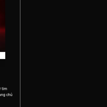
 tìm
rang chủ