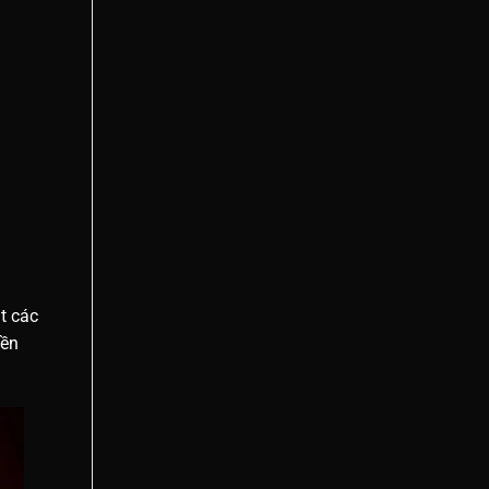
t các
bền