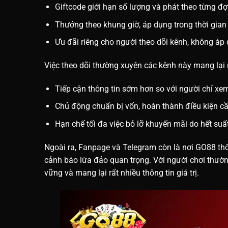
Giftcode giới hạn số lượng và phát theo từng đợ
Thưởng theo khung giờ, áp dụng trong thời gian
Ưu đãi riêng cho người theo dõi kênh, không áp 
Việc theo dõi thường xuyên các kênh này mang lại n
Tiếp cận thông tin sớm hơn so với người chỉ xe
Chủ động chuẩn bị vốn, hoàn thành điều kiện cần
Hạn chế tối đa việc bỏ lỡ khuyến mãi do hết su
Ngoài ra, Fanpage và Telegram còn là nơi GO88 thôn
cảnh báo lừa đảo quan trọng. Với người chơi thườn
vững và mang lại rất nhiều thông tin giá trị.